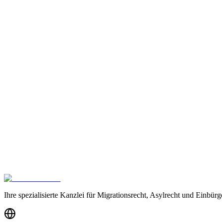
Artikel lesen
Ausländerrecht
·
24.07.2023
Fachkräfteeinwanderungsgesetz 2023: die wichtigste
Der Bundestag hat dem Entwurf des Gesetzes „zur Weiterentwicklu
Artikel lesen
Ausländerrecht
·
24.08.2022
§16a AufenthG: Aufenthalt für Berufsausbildung und
Aufenthaltserlaubnis nach §16a AufenthG. Voraussetzungen für Aufe
Artikel lesen
Unsere Leistung zum Thema:
Ausländerrecht & Aufenthaltsrecht
Ihre spezialisierte Kanzlei für Migrationsrecht, Asylrecht und Einb