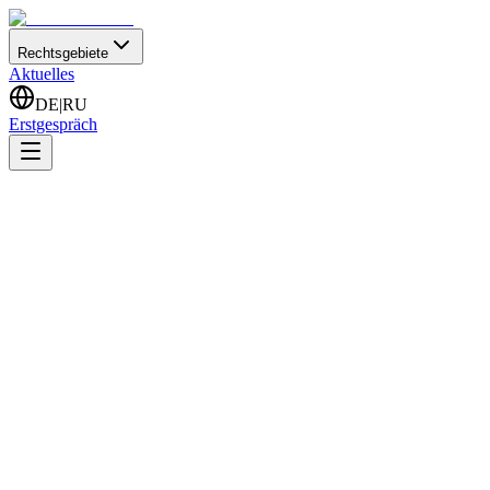
Rechtsgebiete
Aktuelles
DE
|
RU
Erstgespräch
Startseite
Aktuelles
Visum für Spezialitätenköche
Visum für Spezialitätenköche
12.04.2022
•
Rechtsanwalt Zaza Koschuaschwili
|
2 Minuten
Die Einreise und der Aufenthalt zur Ausübung einer Erwerbstätigkeit 
Spezialitätenkoch ist erst nach einer Wartezeit von drei Jahren möglic
Jahr und danach weitere drei Jahre zugelassen werden. Grundlage die
Wo kann ein Spezialitätenkoch in Deutsch