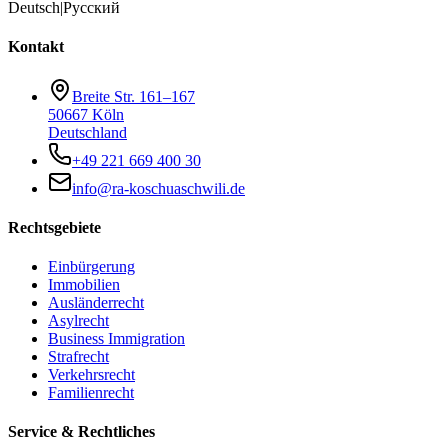
Deutsch
|
Русский
Kontakt
Breite Str. 161–167
50667 Köln
Deutschland
+49 221 669 400 30
info@ra-koschuaschwili.de
Rechtsgebiete
Einbürgerung
Immobilien
Ausländerrecht
Asylrecht
Business Immigration
Strafrecht
Verkehrsrecht
Familienrecht
Service & Rechtliches