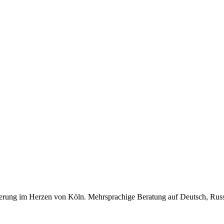
n Regelungen
ng der Fachkräfteeinwanderung“, auch…
 berufliche Weiterbildung
nthalt für Berufsausbildung und berufliche…
ürgerung im Herzen von Köln. Mehrsprachige Beratung auf Deutsch, Rus