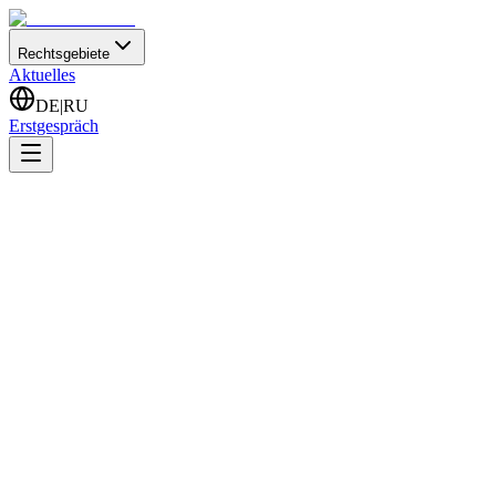
Rechtsgebiete
Aktuelles
DE
|
RU
Erstgespräch
Startseite
Aktuelles
Anwalt für Migrationsrecht in Köln - Rechtskanzlei
Koschuaschwili
Anwalt für Migrationsrecht in Köln -
Rechtskanzlei Koschuaschwili
22.02.2022
•
Rechtsanwalt Zaza Koschuaschwili
|
2 Minuten
Als Anwälte für Migrationsrecht haben wir uns auf die Beratung
und Vertretung von Mandanten in Angelegenheiten des