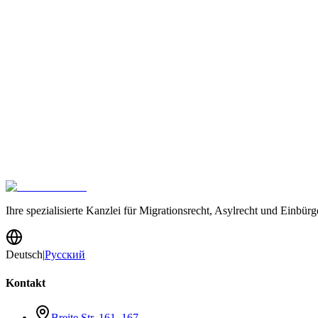
Name
Telefonnummer
E-Mail
Rechtsgebiet
Wie sind Sie auf uns aufmerksam geworden? (optional)
Nachricht
Ich habe die Datenschutzerklärung gelesen und stimme der Verarbeit
Nachricht senden
Ihre spezialisierte Kanzlei für Migrationsrecht, Asylrecht und Einb
Deutsch
|
Русский
Kontakt
Breite Str. 161–167