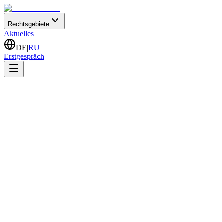
Rechtsgebiete
Aktuelles
DE
|
RU
Erstgespräch
Rechtliche Expertise für
Chorweiler
Unsere Spezialgebiete im Überblick. Wir bieten maßgeschneiderte Lös
Einbürgerung
Wir beschleunigen Ihren Weg zum deutschen Pass und prüfen Ihre Vo