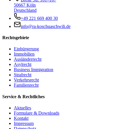
50667 Köln
Deutschland
+49 221 669 400 30
info@ra-koschuaschwili.de
Rechtsgebiete
Einbürgerung
Immobilien
Ausländerrecht
Asylrecht
Business Immigration
Strafrecht
Verkehrsrecht
Familienrecht
Service & Rechtliches
Aktuelles
Formulare & Downloads
Kontakt
Impressum
Datenschutz